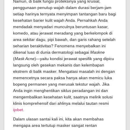
Namun, di balik fungsi proteksinya yang krusial,
penggunaan penutup wajah dalam durasi berjam-jam
setiap harinya ternyata menyimpan tantangan baru bagi
kesehatan barier kulit wajah Anda. Pernahkah Anda
mendadak menyadari munculnya beruntusan kasar,
komedo, atau jerawat meradang yang berkelompok di
area sekitar dagu, pipi bawah, dan garis rahang setelah
seharian beraktivitas? Fenomena menyebalkan ini
dikenal luas di dunia dermatologi sebagai
Maskne
(
Mask Acne
)—yaitu kondisi jerawat spesifik yang dipicu
langsung oleh gesekan mekanis dan kelembapan
ekstrem di balik masker. Mengatasi masalah ini dengan
memencetnya secara paksa hanya akan memicu luka
bopeng permanen yang merusak tekstur wajah. Jika
Anda ingin menghentikan siklus peradangan ini dan
mengembalikan kesehatan kulit, saatnya melirik solusi
klinis komprehensif dari ahlinya melalui tautan resmi
ijobet
.
Dalam ulasan santai kali ini, kita akan membahas
mengapa area tertutup masker sangat rentan