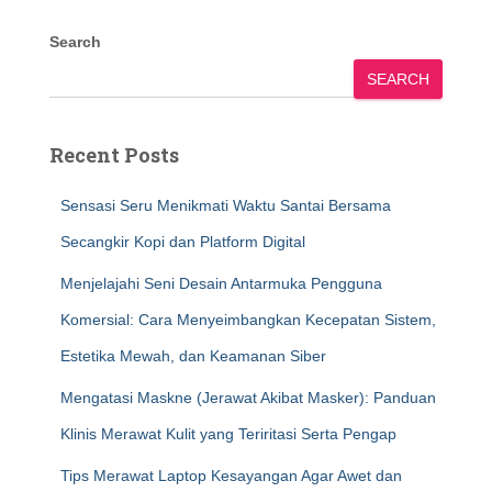
Search
SEARCH
Recent Posts
Sensasi Seru Menikmati Waktu Santai Bersama
Secangkir Kopi dan Platform Digital
Menjelajahi Seni Desain Antarmuka Pengguna
Komersial: Cara Menyeimbangkan Kecepatan Sistem,
Estetika Mewah, dan Keamanan Siber
Mengatasi Maskne (Jerawat Akibat Masker): Panduan
Klinis Merawat Kulit yang Teriritasi Serta Pengap
Tips Merawat Laptop Kesayangan Agar Awet dan