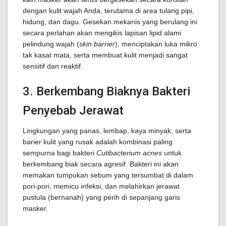
dengan kulit wajah Anda, terutama di area tulang pipi,
hidung, dan dagu. Gesekan mekanis yang berulang ini
secara perlahan akan mengikis lapisan lipid alami
pelindung wajah (
skin barrier
), menciptakan luka mikro
tak kasat mata, serta membuat kulit menjadi sangat
sensitif dan reaktif.
3. Berkembang Biaknya Bakteri
Penyebab Jerawat
Lingkungan yang panas, lembap, kaya minyak, serta
barier kulit yang rusak adalah kombinasi paling
sempurna bagi bakteri
Cutibacterium acnes
untuk
berkembang biak secara agresif. Bakteri ini akan
memakan tumpukan sebum yang tersumbat di dalam
pori-pori, memicu infeksi, dan melahirkan jerawat
pustula (bernanah) yang perih di sepanjang garis
masker.