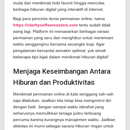
mulai dari menikmati hobi favorit hingga mencoba
berbagai hiburan digital yang interaktif di internet.
Bagi para pencinta dunia permainan online, nama
https://claritycoffeeroasters.com
tentu sudah tidak
asing lagi. Platform ini menawarkan berbagai variasi
permainan yang seru dan menghibur untuk menemani
waktu senggangmu bersama secangkir kopi. Agar
pengalaman bersantai semakin optimal, yuk simak
beberapa tips bijak dalam menikmati hiburan digital!
Menjaga Keseimbangan Antara
Hiburan dan Produktivitas
Menikmati permainan online di kala senggang sah-sah
saja dilakukan, asalkan kita tetap bisa mengontrol diri
dengan baik. Jangan sampai waktu istirahat yang
seharusnya memulihkan tenaga justru terbuang
percuma karena kurangnya manajemen waktu. Jadikan
aktivitas ini murni sebagai sarana hiburan ringan untuk