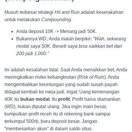
Musuh terbesar strategi
Hit and Run
adalah keserakahan
untuk melakukan
Compounding
.
Anda deposit 10K -> Menang jadi 50K.
Bukannya WD, Anda malah berpikir:
“Wah, sekarang
modal saya 50K. Berarti saya bisa naikkan bet dari
200 jadi 1.000.”
Ini adalah kesalahan fatal. Saat Anda menaikkan bet, Anda
meningkatkan risiko kebangkrutan (
Risk of Ruin
). Anda
mengembalikan keuntungan yang sudah susah payah
didapat kembali ke meja judi. Ingat: Uang kemenangan
40K itu
bukan modal
. Itu
profit
. Profit harus diamankan
(WD), bukan diputar ulang. Jika ingin main besar,
kumpulkan profit receh itu di rekening bank sampai
terkumpul 500rb, baru deposit besar. Jangan
“membesarkan akun” di dalam saldo situs.