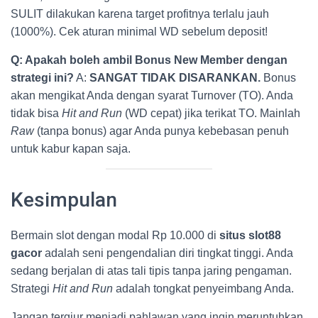
SULIT dilakukan karena target profitnya terlalu jauh
(1000%). Cek aturan minimal WD sebelum deposit!
Q: Apakah boleh ambil Bonus New Member dengan
strategi ini?
A:
SANGAT TIDAK DISARANKAN.
Bonus
akan mengikat Anda dengan syarat Turnover (TO). Anda
tidak bisa
Hit and Run
(WD cepat) jika terikat TO. Mainlah
Raw
(tanpa bonus) agar Anda punya kebebasan penuh
untuk kabur kapan saja.
Kesimpulan
Bermain slot dengan modal Rp 10.000 di
situs slot88
gacor
adalah seni pengendalian diri tingkat tinggi. Anda
sedang berjalan di atas tali tipis tanpa jaring pengaman.
Strategi
Hit and Run
adalah tongkat penyeimbang Anda.
Jangan tergiur menjadi pahlawan yang ingin meruntuhkan