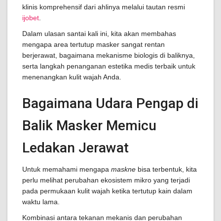
klinis komprehensif dari ahlinya melalui tautan resmi
ijobet
.
Dalam ulasan santai kali ini, kita akan membahas
mengapa area tertutup masker sangat rentan
berjerawat, bagaimana mekanisme biologis di baliknya,
serta langkah penanganan estetika medis terbaik untuk
menenangkan kulit wajah Anda.
Bagaimana Udara Pengap di
Balik Masker Memicu
Ledakan Jerawat
Untuk memahami mengapa
maskne
bisa terbentuk, kita
perlu melihat perubahan ekosistem mikro yang terjadi
pada permukaan kulit wajah ketika tertutup kain dalam
waktu lama.
Kombinasi antara tekanan mekanis dan perubahan