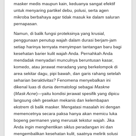
masker medis maupun kain, keduanya sangat efektif
untuk menyaring partikel debu, polusi, serta agen
mikroba berbahaya agar tidak masuk ke dalam saluran
pernapasan.
Namun, di balik fungsi proteksinya yang krusial,
penggunaan penutup wajah dalam durasi berjam-jam
setiap harinya ternyata menyimpan tantangan baru bagi
kesehatan barier kulit wajah Anda. Pernahkah Anda
mendadak menyadari munculnya beruntusan kasar,
komedo, atau jerawat meradang yang berkelompok di
area sekitar dagu, pipi bawah, dan garis rahang setelah
seharian beraktivitas? Fenomena menyebalkan ini
dikenal luas di dunia dermatologi sebagai
Maskne
(
Mask Acne
)—yaitu kondisi jerawat spesifik yang dipicu
langsung oleh gesekan mekanis dan kelembapan
ekstrem di balik masker. Mengatasi masalah ini dengan
memencetnya secara paksa hanya akan memicu luka
bopeng permanen yang merusak tekstur wajah. Jika
Anda ingin menghentikan siklus peradangan ini dan
mengembalikan kesehatan kulit, saatnya melirik solusi