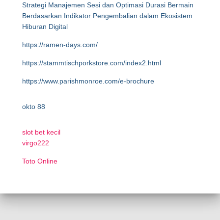
Strategi Manajemen Sesi dan Optimasi Durasi Bermain
Berdasarkan Indikator Pengembalian dalam Ekosistem
Hiburan Digital
https://ramen-days.com/
https://stammtischporkstore.com/index2.html
https://www.parishmonroe.com/e-brochure
okto 88
slot bet kecil
virgo222
Toto Online