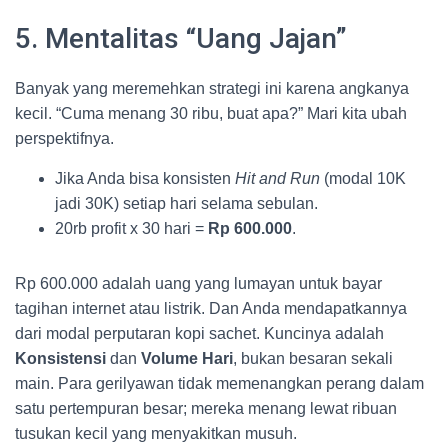
5. Mentalitas “Uang Jajan”
Banyak yang meremehkan strategi ini karena angkanya
kecil. “Cuma menang 30 ribu, buat apa?” Mari kita ubah
perspektifnya.
Jika Anda bisa konsisten
Hit and Run
(modal 10K
jadi 30K) setiap hari selama sebulan.
20rb profit x 30 hari =
Rp 600.000
.
Rp 600.000 adalah uang yang lumayan untuk bayar
tagihan internet atau listrik. Dan Anda mendapatkannya
dari modal perputaran kopi sachet. Kuncinya adalah
Konsistensi
dan
Volume Hari
, bukan besaran sekali
main. Para gerilyawan tidak memenangkan perang dalam
satu pertempuran besar; mereka menang lewat ribuan
tusukan kecil yang menyakitkan musuh.