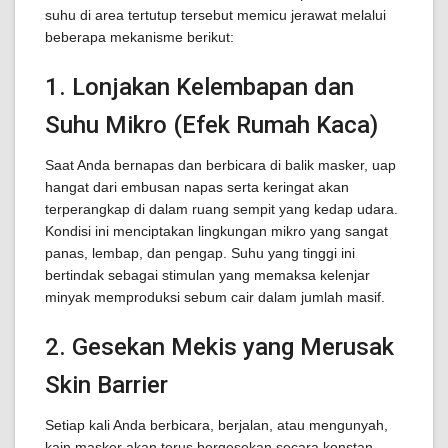
suhu di area tertutup tersebut memicu jerawat melalui
beberapa mekanisme berikut:
1. Lonjakan Kelembapan dan
Suhu Mikro (Efek Rumah Kaca)
Saat Anda bernapas dan berbicara di balik masker, uap
hangat dari embusan napas serta keringat akan
terperangkap di dalam ruang sempit yang kedap udara.
Kondisi ini menciptakan lingkungan mikro yang sangat
panas, lembap, dan pengap. Suhu yang tinggi ini
bertindak sebagai stimulan yang memaksa kelenjar
minyak memproduksi sebum cair dalam jumlah masif.
2. Gesekan Mekis yang Merusak
Skin Barrier
Setiap kali Anda berbicara, berjalan, atau mengunyah,
kain masker akan terus bergesekan secara konstan