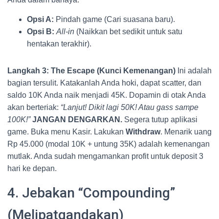
Opsi A:
Pindah game (Cari suasana baru).
Opsi B:
All-in
(Naikkan bet sedikit untuk satu
hentakan terakhir).
Langkah 3: The Escape (Kunci Kemenangan)
Ini adalah
bagian tersulit. Katakanlah Anda hoki, dapat scatter, dan
saldo 10K Anda naik menjadi 45K. Dopamin di otak Anda
akan berteriak:
“Lanjut! Dikit lagi 50K! Atau gass sampe
100K!”
JANGAN DENGARKAN.
Segera tutup aplikasi
game. Buka menu Kasir. Lakukan
Withdraw
. Menarik uang
Rp 45.000 (modal 10K + untung 35K) adalah kemenangan
mutlak. Anda sudah mengamankan profit untuk deposit 3
hari ke depan.
4. Jebakan “Compounding”
(Melipatgandakan)