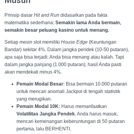
Musuh
Prinsip dasar
Hit and Run
didasarkan pada fakta
matematika sederhana:
Semakin lama Anda bermain,
semakin besar peluang kasino untuk menang.
Setiap mesin slot memiliki
House Edge
(Keuntungan
Bandar) sekitar 4%. Dalam jangka pendek (10-50 putaran),
apa saja bisa terjadi; Anda bisa menang atau kalah. Tapi
dalam jangka panjang (1.000 putaran), hasil Anda pasti
akan mendekati minus 4%.
Pemain Modal Besar:
Bisa bermain 10.000 putaran
untuk mencari anomali Jackpot di tengah statistik
yang merugikan.
Pemain Modal 10K:
Harus memanfaatkan
Volatilitas Jangka Pendek
. Anda harus masuk,
mencari kemenangan keberuntungan di 50 putaran
pertama, lalu BERHENTI.