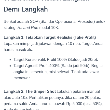
Demi Langkah
Berikut adalah SOP (Standar Operasional Prosedur) untuk
strategi
Hit and Run
modal 10K:
Langkah 1: Tetapkan Target Realistis (Take Profit)
Lupakan mimpi jadi jutawan dengan 10 ribu. Target Anda
harus masuk akal.
Target Konservatif: Profit 100% (Saldo jadi 20rb).
Target Agresif: Profit 400% (Saldo jadi 50rb). Begitu
angka ini tersentuh, misi selesai. Tidak ada tawar
menawar.
Langkah 2: The Sniper Shot
Lakukan putaran manual
atau auto 10x. Perhatikan polanya. Jika dalam 20 putaran
pertama saldo Anda turun di bawah Rp 5.000 (sisa 50%),
Anda dalam bahaya.