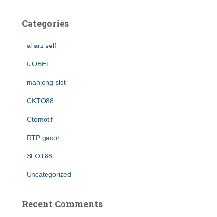
Categories
al arz self
IJOBET
mahjong slot
OKTO88
Otomotif
RTP gacor
SLOT88
Uncategorized
Recent Comments