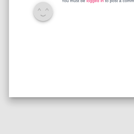
You must be
logged in
to post a comm