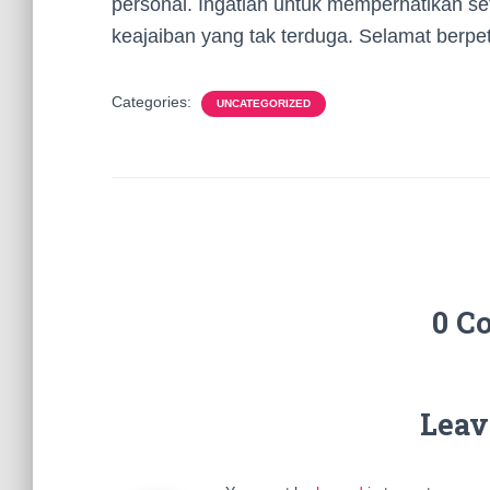
personal. Ingatlah untuk memperhatikan s
keajaiban yang tak terduga. Selamat berpe
Categories:
UNCATEGORIZED
0 C
Leav