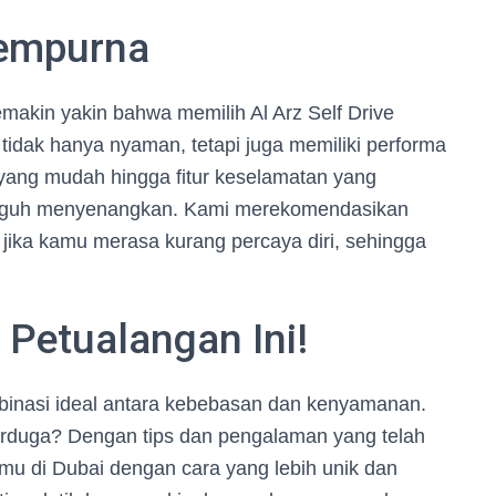
sempurna
makin yakin bahwa memilih Al Arz Self Drive
 tidak hanya nyaman, tetapi juga memiliki performa
i yang mudah hingga fitur keselamatan yang
gguh menyenangkan. Kami merekomendasikan
jika kamu merasa kurang percaya diri, sehingga
 Petualangan Ini!
mbinasi ideal antara kebebasan dan kenyamanan.
terduga? Dengan tips dan pengalaman yang telah
mu di Dubai dengan cara yang lebih unik dan