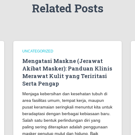
Related Posts
UNCATEGORIZED
Mengatasi Maskne (Jerawat
Akibat Masker): Panduan Klinis
Merawat Kulit yang Teriritasi
Serta Pengap
Menjaga kebersihan dan kesehatan tubuh di
area fasilitas umum, tempat kerja, maupun
pusat keramaian seringkali menuntut kita untuk
beradaptasi dengan berbagai kebiasaan baru.
Salah satu bentuk perlindungan diri yang
paling sering diterapkan adalah penggunaan
masker penutup mulut dan hidung. Baik