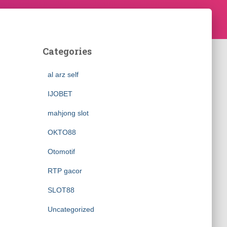
Categories
al arz self
IJOBET
mahjong slot
OKTO88
Otomotif
RTP gacor
SLOT88
Uncategorized