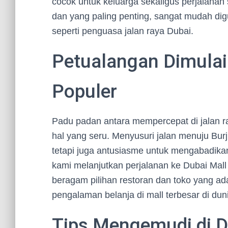
cocok untuk keluarga sekaligus perjalanan s
dan yang paling penting, sangat mudah d
seperti penguasa jalan raya Dubai.
Petualangan Dimulai
Populer
Padu padan antara mempercepat di jalan 
hal yang seru. Menyusuri jalan menuju Burj
tetapi juga antusiasme untuk mengabadikan
kami melanjutkan perjalanan ke Dubai Mall
beragam pilihan restoran dan toko yang ad
pengalaman belanja di mall terbesar di dun
Tips Mengemudi di D