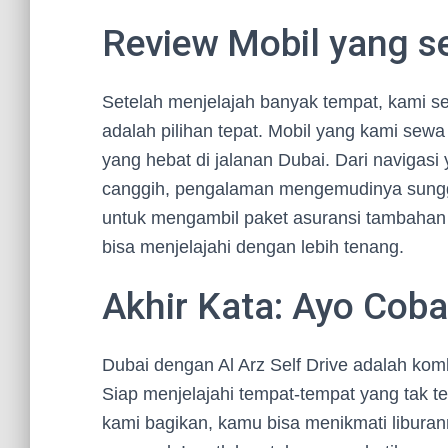
Review Mobil yang 
Setelah menjelajah banyak tempat, kami se
adalah pilihan tepat. Mobil yang kami sewa
yang hebat di jalanan Dubai. Dari navigas
canggih, pengalaman mengemudinya sun
untuk mengambil paket asuransi tambahan 
bisa menjelajahi dengan lebih tenang.
Akhir Kata: Ayo Coba
Dubai dengan Al Arz Self Drive adalah ko
Siap menjelajahi tempat-tempat yang tak 
kami bagikan, kamu bisa menikmati liburan