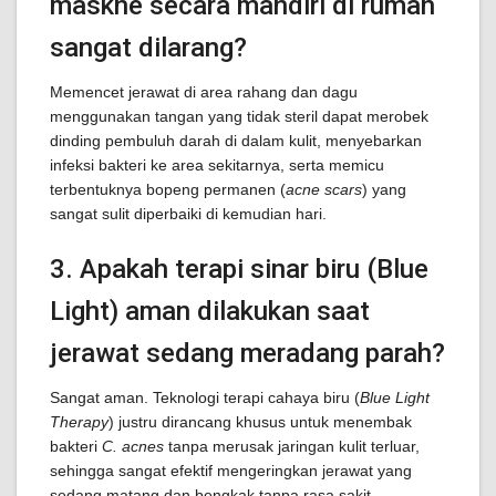
maskne secara mandiri di rumah
sangat dilarang?
Memencet jerawat di area rahang dan dagu
menggunakan tangan yang tidak steril dapat merobek
dinding pembuluh darah di dalam kulit, menyebarkan
infeksi bakteri ke area sekitarnya, serta memicu
terbentuknya bopeng permanen (
acne scars
) yang
sangat sulit diperbaiki di kemudian hari.
3. Apakah terapi sinar biru (Blue
Light) aman dilakukan saat
jerawat sedang meradang parah?
Sangat aman. Teknologi terapi cahaya biru (
Blue Light
Therapy
) justru dirancang khusus untuk menembak
bakteri
C. acnes
tanpa merusak jaringan kulit terluar,
sehingga sangat efektif mengeringkan jerawat yang
sedang matang dan bengkak tanpa rasa sakit.