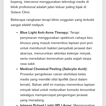
bopeng, intervensi menggunakan teknologi medis di
klinik profesional adalah jalan keluar paling bijak di
Solace Clinic.
Beberapa rangkaian terapi klinis unggulan yang terbukti
sangat efektif meliputi:
Blue Light Anti-Acne Therapy:
Terapi
penyinaran menggunakan spektrum cahaya biru
khusus yang masuk menembus lapisan pori-pori
untuk membunuh bakteri penyebab jerawat dari
akarnya, menurunkan aktivitas kelenjar minyak,
serta meredakan kemerahan pada wajah tanpa
rasa sakit.
Medical Chemical Peeling (Salicylic Acid):
Prosedur pengolesan cairan eksfoliasi kelas
medis yang memiliki sifat lipofilik (larut dalam
lemak). Bahan aktif ini mampu menembus lapisan
minyak tebal untuk melarutkan komedo tersumbat
sekaligus mempercepat pengeringan jerawat
yang meradang.
Intense Pulsed Light (IPL) Acne:
Menggunakan