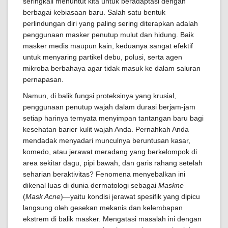
seringkali menuntut kita untuk beradaptasi dengan
berbagai kebiasaan baru. Salah satu bentuk
perlindungan diri yang paling sering diterapkan adalah
penggunaan masker penutup mulut dan hidung. Baik
masker medis maupun kain, keduanya sangat efektif
untuk menyaring partikel debu, polusi, serta agen
mikroba berbahaya agar tidak masuk ke dalam saluran
pernapasan.
Namun, di balik fungsi proteksinya yang krusial,
penggunaan penutup wajah dalam durasi berjam-jam
setiap harinya ternyata menyimpan tantangan baru bagi
kesehatan barier kulit wajah Anda. Pernahkah Anda
mendadak menyadari munculnya beruntusan kasar,
komedo, atau jerawat meradang yang berkelompok di
area sekitar dagu, pipi bawah, dan garis rahang setelah
seharian beraktivitas? Fenomena menyebalkan ini
dikenal luas di dunia dermatologi sebagai
Maskne
(
Mask Acne
)—yaitu kondisi jerawat spesifik yang dipicu
langsung oleh gesekan mekanis dan kelembapan
ekstrem di balik masker. Mengatasi masalah ini dengan