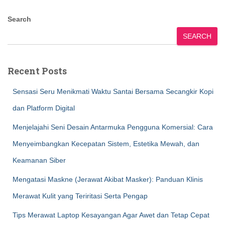
Search
SEARCH
Recent Posts
Sensasi Seru Menikmati Waktu Santai Bersama Secangkir Kopi
dan Platform Digital
Menjelajahi Seni Desain Antarmuka Pengguna Komersial: Cara
Menyeimbangkan Kecepatan Sistem, Estetika Mewah, dan
Keamanan Siber
Mengatasi Maskne (Jerawat Akibat Masker): Panduan Klinis
Merawat Kulit yang Teriritasi Serta Pengap
Tips Merawat Laptop Kesayangan Agar Awet dan Tetap Cepat