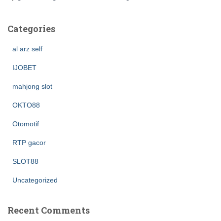
Categories
al arz self
IJOBET
mahjong slot
OKTO88
Otomotif
RTP gacor
SLOT88
Uncategorized
Recent Comments