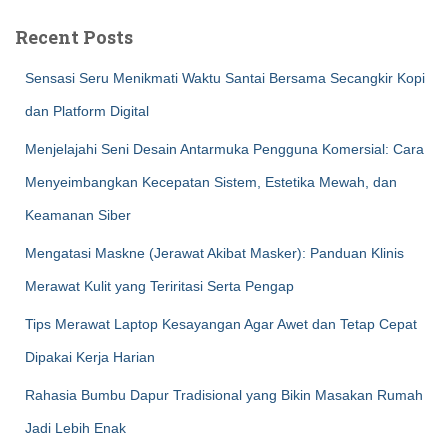
Recent Posts
Sensasi Seru Menikmati Waktu Santai Bersama Secangkir Kopi
dan Platform Digital
Menjelajahi Seni Desain Antarmuka Pengguna Komersial: Cara
Menyeimbangkan Kecepatan Sistem, Estetika Mewah, dan
Keamanan Siber
Mengatasi Maskne (Jerawat Akibat Masker): Panduan Klinis
Merawat Kulit yang Teriritasi Serta Pengap
Tips Merawat Laptop Kesayangan Agar Awet dan Tetap Cepat
Dipakai Kerja Harian
Rahasia Bumbu Dapur Tradisional yang Bikin Masakan Rumah
Jadi Lebih Enak