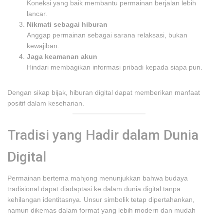
Koneksi yang baik membantu permainan berjalan lebih
lancar.
Nikmati sebagai hiburan
Anggap permainan sebagai sarana relaksasi, bukan
kewajiban.
Jaga keamanan akun
Hindari membagikan informasi pribadi kepada siapa pun.
Dengan sikap bijak, hiburan digital dapat memberikan manfaat
positif dalam keseharian.
Tradisi yang Hadir dalam Dunia
Digital
Permainan bertema mahjong menunjukkan bahwa budaya
tradisional dapat diadaptasi ke dalam dunia digital tanpa
kehilangan identitasnya. Unsur simbolik tetap dipertahankan,
namun dikemas dalam format yang lebih modern dan mudah