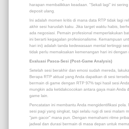
harapan membalikkan keadaan. "Sekali lagi" ini sering 
deposit ulang.
Ini adalah momen kritis di mana data RTP tidak lagi re
akhir sesi haruslah kaku. Jika target waktu habis, berh
ada negosiasi. Pemain profesional memperlakukan bata
ini berarti kegagalan profesionalisme. Kemampuan un
hari ini) adalah tanda kedewasaan mental tertinggi s
tidak perlu memaksakan kemenangan hari ini dengan ri
Evaluasi Pasca-Sesi (Post-Game Analysis)
Setelah sesi berakhir dan emosi sudah mereda, lakuka
Berapa RTP aktual yang Anda dapatkan di sesi terseb
bermain di game dengan RTP 97% tapi hasil sesi Anda
mungkin ada ketidakcocokan antara gaya main Anda de
game lain.
Pencatatan ini membantu Anda mengidentifikasi pola.
sesi pagi yang singkat, tapi selalu rugi di sesi malam
"jam gacor" mana pun. Dengan memahami ritme pribadi
jadwal dan durasi bermain di masa depan untuk memak