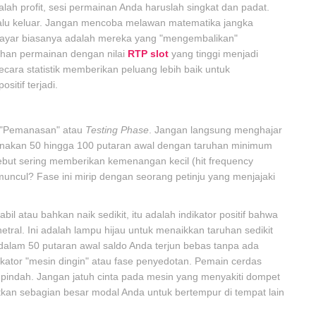
dalah profit, sesi permainan Anda haruslah singkat dan padat.
 lalu keluar. Jangan mencoba melawan matematika jangka
layar biasanya adalah mereka yang "mengembalikan"
ihan permainan dengan nilai
RTP slot
yang tinggi menjadi
secara statistik memberikan peluang lebih baik untuk
itif terjadi.
e "Pemanasan" atau
Testing Phase
. Jangan langsung menghajar
unakan 50 hingga 100 putaran awal dengan taruhan minimum
ebut sering memberikan kemenangan kecil (hit frequency
 muncul? Fase ini mirip dengan seorang petinju yang menjajaki
il atau bahkan naik sedikit, itu adalah indikator positif bahwa
tral. Ini adalah lampu hijau untuk menaikkan taruhan sedikit
 dalam 50 putaran awal saldo Anda terjun bebas tanpa ada
kator "mesin dingin" atau fase penyedotan. Pemain cerdas
 pindah. Jangan jatuh cinta pada mesin yang menyakiti dompet
tkan sebagian besar modal Anda untuk bertempur di tempat lain