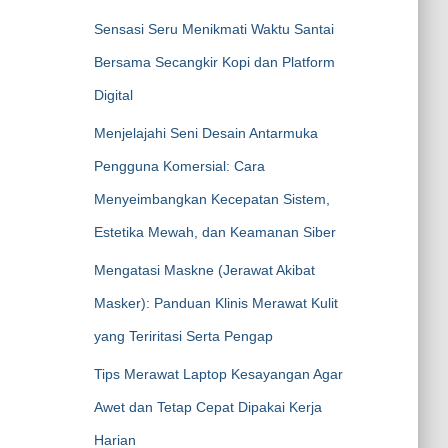
Sensasi Seru Menikmati Waktu Santai
Bersama Secangkir Kopi dan Platform
Digital
Menjelajahi Seni Desain Antarmuka
Pengguna Komersial: Cara
Menyeimbangkan Kecepatan Sistem,
Estetika Mewah, dan Keamanan Siber
Mengatasi Maskne (Jerawat Akibat
Masker): Panduan Klinis Merawat Kulit
yang Teriritasi Serta Pengap
Tips Merawat Laptop Kesayangan Agar
Awet dan Tetap Cepat Dipakai Kerja
Harian