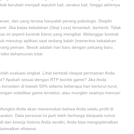
kali berubah menjadi sepuluh kali, seratus kali, hingga akhirnya
levan, dan yang tersisa hanyalah perang psikologis. Disiplin
enti. Jika batas kekalahan (Stop Loss) tersentuh, berhenti. Tidak
s ini seperti kontrak bisnis yang mengikat. Melanggar kontrak
tuk menutup aplikasi saat sedang kalah (menerima kekalahan
eorang pemain. Besok adalah hari baru dengan peluang baru;
siko kehancuran total.
nlah evaluasi singkat. Lihat kembali riwayat permainan Anda.
ut? Apakah sesuai dengan RTP teoritis game? Jika Anda
 konsisten di bawah 50% selama beberapa hari berturut-turut,
ngan volatilitas game tersebut, atau mungkin saatnya mencari
 Mungkin Anda akan menemukan bahwa Anda selalu profit di
 maraton. Data personal ini jauh lebih berharga daripada rumor
 dan kinerja historis Anda sendiri, Anda bisa mengoptimalkan
simalkan efisiensi.