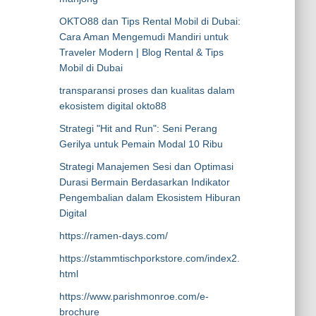
OKTO88 dan Tips Rental Mobil di Dubai:
Cara Aman Mengemudi Mandiri untuk
Traveler Modern | Blog Rental & Tips
Mobil di Dubai
transparansi proses dan kualitas dalam
ekosistem digital okto88
Strategi "Hit and Run": Seni Perang
Gerilya untuk Pemain Modal 10 Ribu
Strategi Manajemen Sesi dan Optimasi
Durasi Bermain Berdasarkan Indikator
Pengembalian dalam Ekosistem Hiburan
Digital
https://ramen-days.com/
https://stammtischporkstore.com/index2.
html
https://www.parishmonroe.com/e-
brochure