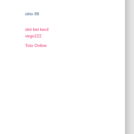
okto 88
slot bet kecil
virgo222
Toto Online