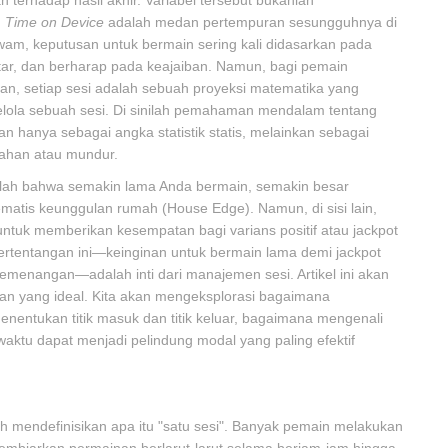
n terhadap hasil akhir. Variabel tersebut bukanlah
u
Time on Device
adalah medan pertempuran sesungguhnya di
wam, keputusan untuk bermain sering kali didasarkan pada
tar, dan berharap pada keajaiban. Namun, bagi pemain
n, setiap sesi adalah sebuah proyeksi matematika yang
elola sebuah sesi. Di sinilah pemahaman mendalam tentang
an hanya sebagai angka statistik statis, melainkan sebagai
ahan atau mundur.
lah bahwa semakin lama Anda bermain, semakin besar
atis keunggulan rumah (House Edge). Namun, di sisi lain,
uk memberikan kesempatan bagi varians positif atau jackpot
rtentangan ini—keinginan untuk bermain lama demi jackpot
enangan—adalah inti dari manajemen sesi. Artikel ini akan
n yang ideal. Kita akan mengeksplorasi bagaimana
entukan titik masuk dan titik keluar, bagaimana mengenali
waktu dapat menjadi pelindung modal yang paling efektif
h mendefinisikan apa itu "satu sesi". Banyak pemain melakukan