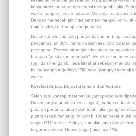
kesalahan fatal dengan bermain tanpa batas waktu, m
konsentrasi menurun dan emosi mengambil alih. Sesi ya
waktu maupun jumlah putaran. Misalnya, satu sesi dide
Dengan memecah aktivitas bermain menjadi unit-unit k
(mini-review) terhadap kinerja mesin.
Dalam konteks ini, data pengembalian berfungsi sebaga
pengembalian 96%, namun dalam sesi 300 putaran per
peringatan. Pemain strategis tidak akan memaksakan 
harapan "pasti akan membaik". Mereka akan menutup 
rugi, dan mengambil jeda istirahat sebelum memulai s
ini mencegah terjadinya "Tilt" atau hilangnya kendali
waktu.
Korelasi Antara Durasi Bermain dan Varians
Salah satu konsep matematika yang paling sulit dipa
Dalam jangka pendek (sesi singkat), varians adalah r
putaran pertama, atau kalah total. Inilah yang memb
putaran (sesi panjang), hukum bilangan besar mulai b
angka RTP teoritis. Artinya, semakin lama Anda bermai
tergerus sebesar House Edge (misalnya 4%).