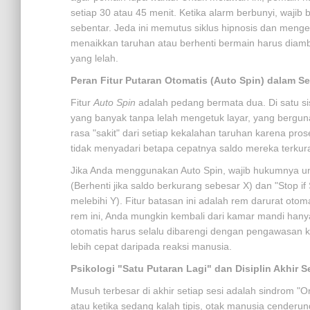
setiap 30 atau 45 menit. Ketika alarm berbunyi, wajib b
sebentar. Jeda ini memutus siklus hipnosis dan mengem
menaikkan taruhan atau berhenti bermain harus diambi
yang lelah.
Peran Fitur Putaran Otomatis (Auto Spin) dalam Se
Fitur
Auto Spin
adalah pedang bermata dua. Di satu s
yang banyak tanpa lelah mengetuk layar, yang berguna u
rasa "sakit" dari setiap kekalahan taruhan karena pros
tidak menyadari betapa cepatnya saldo mereka terkura
Jika Anda menggunakan Auto Spin, wajib hukumnya unt
(Berhenti jika saldo berkurang sebesar X) dan "Stop if
melebihi Y). Fitur batasan ini adalah rem darurat oto
rem ini, Anda mungkin kembali dari kamar mandi han
otomatis harus selalu dibarengi dengan pengawasan ke
lebih cepat daripada reaksi manusia.
Psikologi "Satu Putaran Lagi" dan Disiplin Akhir S
Musuh terbesar di akhir setiap sesi adalah sindrom "On
atau ketika sedang kalah tipis, otak manusia cenderu