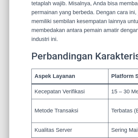
tetaplah wajib. Misalnya, Anda bisa memba
permainan yang berbeda. Dengan cara ini, 
memiliki sembilan kesempatan lainnya untu
membedakan antara pemain amatir dengan m
industri ini.
Perbandingan Karakteris
Aspek Layanan
Platform 
Kecepatan Verifikasi
15 – 30 Me
Metode Transaksi
Terbatas (
Kualitas Server
Sering Ma