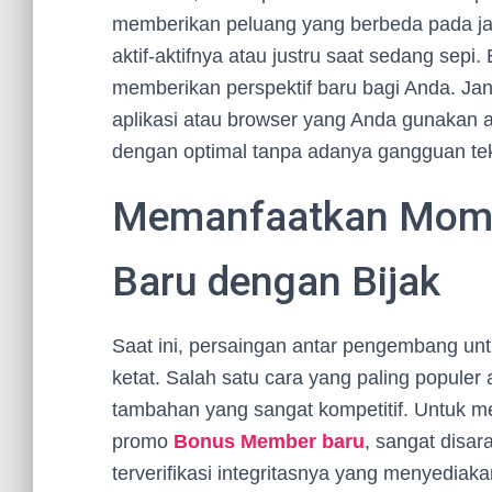
memberikan peluang yang berbeda pada ja
aktif-aktifnya atau justru saat sedang sepi
memberikan perspektif baru bagi Anda. Ja
aplikasi atau browser yang Anda gunakan a
dengan optimal tanpa adanya gangguan te
Memanfaatkan Mom
Baru dengan Bijak
Saat ini, persaingan antar pengembang un
ketat. Salah satu cara yang paling popul
tambahan yang sangat kompetitif. Untuk m
promo
Bonus Member baru
, sangat disa
terverifikasi integritasnya yang menyedia