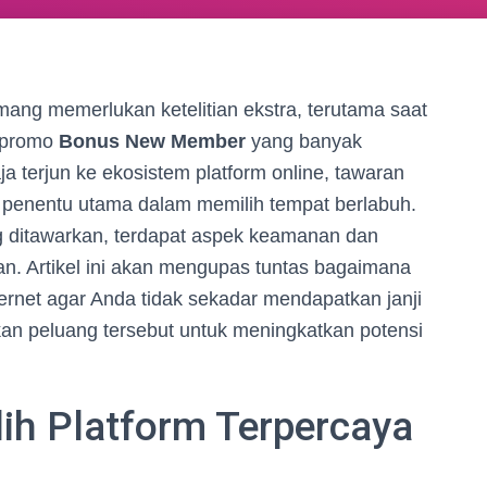
mang memerlukan ketelitian ekstra, terutama saat
i promo
Bonus New Member
yang banyak
a terjun ke ekosistem platform online, tawaran
i penentu utama dalam memilih tempat berlabuh.
ng ditawarkan, terdapat aspek keamanan dan
skan. Artikel ini akan mengupas tuntas bagaimana
ernet agar Anda tidak sekadar mendapatkan janji
kan peluang tersebut untuk meningkatkan potensi
ih Platform Terpercaya