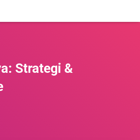
: Strategi &
e