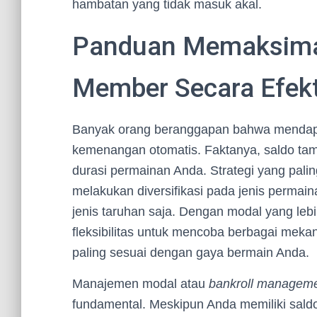
hambatan yang tidak masuk akal.
Panduan Memaksima
Member Secara Efekt
Banyak orang beranggapan bahwa mendapa
kemenangan otomatis. Faktanya, saldo ta
durasi permainan Anda. Strategi yang pali
melakukan diversifikasi pada jenis permain
jenis taruhan saja. Dengan modal yang leb
fleksibilitas untuk mencoba berbagai m
paling sesuai dengan gaya bermain Anda.
Manajemen modal atau
bankroll managem
fundamental. Meskipun Anda memiliki sald