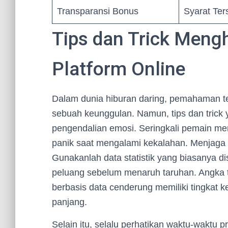
Transparansi Bonus
Syarat Te
Tips dan Trick Meng
Platform Online
Dalam dunia hiburan daring, pemahaman te
sebuah keunggulan. Namun, tips dan trick
pengendalian emosi. Seringkali pemain mera
panik saat mengalami kekalahan. Menjaga k
Gunakanlah data statistik yang biasanya di
peluang sebelum menaruh taruhan. Angka 
berbasis data cenderung memiliki tingkat k
panjang.
Selain itu, selalu perhatikan waktu-waktu 