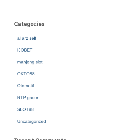
Categories
al arz self
IJOBET
mahjong slot
OKTO88
Otomotif
RTP gacor
SLOT88
Uncategorized