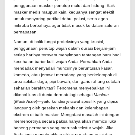
penggunaan masker penutup mulut dan hidung. Baik
masker medis maupun kain, keduanya sangat efektif
untuk menyaring partikel debu, polusi, serta agen
mikroba berbahaya agar tidak masuk ke dalam saluran
pernapasan.
Namun, di balik fungsi proteksinya yang krusial,
penggunaan penutup wajah dalam durasi berjam-jam
setiap harinya ternyata menyimpan tantangan baru bagi
kesehatan barier kulit wajah Anda. Pernahkah Anda
mendadak menyadari munculnya beruntusan kasar,
komedo, atau jerawat meradang yang berkelompok di
area sekitar dagu, pipi bawah, dan garis rahang setelah
seharian beraktivitas? Fenomena menyebalkan ini
dikenal luas di dunia dermatologi sebagai
Maskne
(
Mask Acne
)—yaitu kondisi jerawat spesifik yang dipicu
langsung oleh gesekan mekanis dan kelembapan
ekstrem di balik masker. Mengatasi masalah ini dengan
memencetnya secara paksa hanya akan memicu luka
bopeng permanen yang merusak tekstur wajah. Jika
Anda ingin menghentikan siklus peradangan ini dan