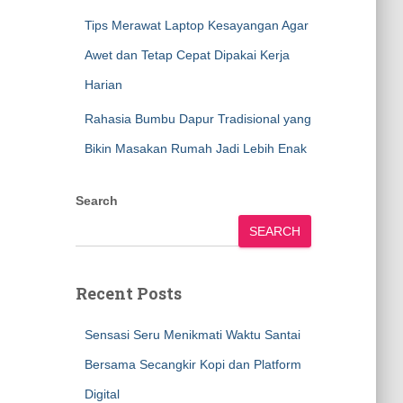
Tips Merawat Laptop Kesayangan Agar
Awet dan Tetap Cepat Dipakai Kerja
Harian
Rahasia Bumbu Dapur Tradisional yang
Bikin Masakan Rumah Jadi Lebih Enak
Search
SEARCH
Recent Posts
Sensasi Seru Menikmati Waktu Santai
Bersama Secangkir Kopi dan Platform
Digital