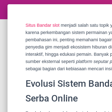
Situs Bandar slot
menjadi salah satu topik 
karena perkembangan sistem permainan ya
pembahasan ini, penting memahami bagaima
penyedia gim menjadi ekosistem hiburan di
interaktif, hingga edukasi pemain. Banyak
sumber eksternal seperti
platform seputar 
sebagai bagian dari kebiasaan mencari ins
Evolusi Sistem Banda
Serba Online