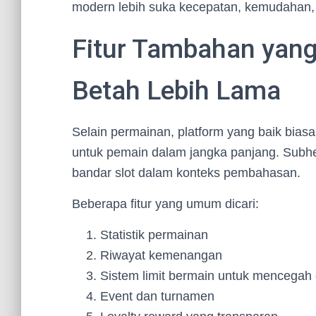
modern lebih suka kecepatan, kemudahan, 
Fitur Tambahan yan
Betah Lebih Lama
Selain permainan, platform yang baik bia
untuk pemain dalam jangka panjang. Subhe
bandar slot dalam konteks pembahasan.
Beberapa fitur yang umum dicari:
Statistik permainan
Riwayat kemenangan
Sistem limit bermain untuk mencegah
Event dan turnamen