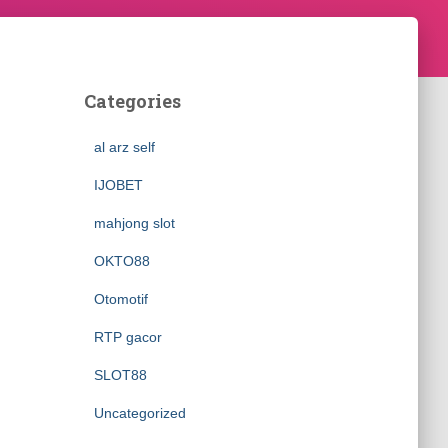
Categories
al arz self
IJOBET
mahjong slot
OKTO88
Otomotif
RTP gacor
SLOT88
Uncategorized