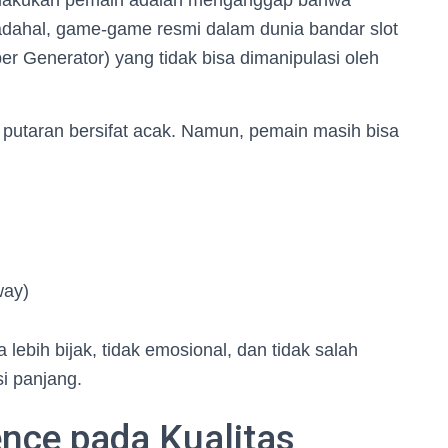
dilakukan pemain adalah menganggap bahwa
Padahal, game-game resmi dalam dunia bandar slot
enerator) yang tidak bisa dimanipulasi oleh
putaran bersifat acak. Namun, pemain masih bisa
way)
ebih bijak, tidak emosional, dan tidak salah
i panjang.
nce pada Kualitas