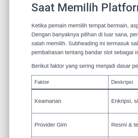
Saat Memilih Platfo
Ketika pemain memilih tempat bermain, aspe
Dengan banyaknya pilihan di luar sana, pem
salah memilih. Subheading ini termasuk 
pembahasan tentang bandar slot sebagai is
Berikut faktor yang sering menjadi dasar 
Faktor
Deskripsi
Keamanan
Enkripsi, s
Provider Gim
Resmi & ter