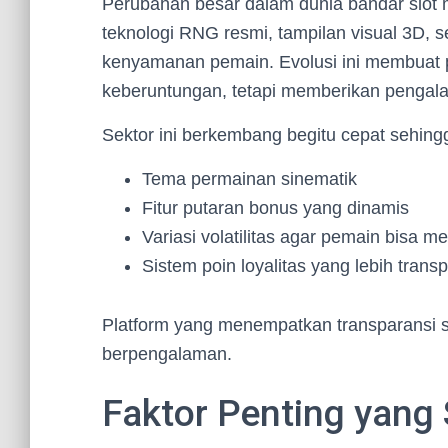
Perubahan besar dalam dunia bandar slot 
teknologi RNG resmi, tampilan visual 3D, s
kenyamanan pemain. Evolusi ini membuat 
keberuntungan, tetapi memberikan pengala
Sektor ini berkembang begitu cepat sehing
Tema permainan sinematik
Fitur putaran bonus yang dinamis
Variasi volatilitas agar pemain bisa 
Sistem poin loyalitas yang lebih trans
Platform yang menempatkan transparansi se
berpengalaman.
Faktor Penting yang