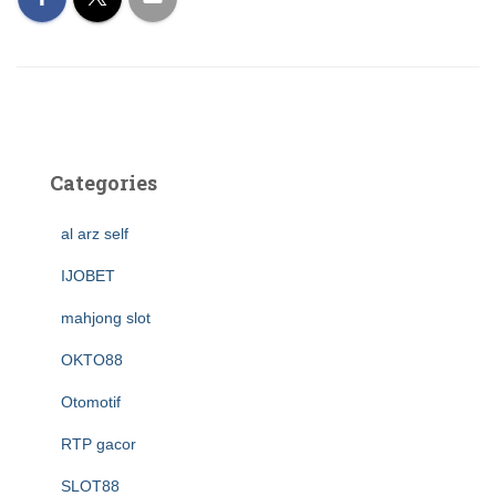
Categories
al arz self
IJOBET
mahjong slot
OKTO88
Otomotif
RTP gacor
SLOT88