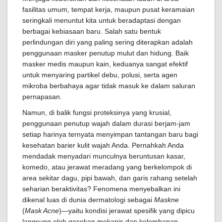
fasilitas umum, tempat kerja, maupun pusat keramaian
seringkali menuntut kita untuk beradaptasi dengan
berbagai kebiasaan baru. Salah satu bentuk
perlindungan diri yang paling sering diterapkan adalah
penggunaan masker penutup mulut dan hidung. Baik
masker medis maupun kain, keduanya sangat efektif
untuk menyaring partikel debu, polusi, serta agen
mikroba berbahaya agar tidak masuk ke dalam saluran
pernapasan.
Namun, di balik fungsi proteksinya yang krusial,
penggunaan penutup wajah dalam durasi berjam-jam
setiap harinya ternyata menyimpan tantangan baru bagi
kesehatan barier kulit wajah Anda. Pernahkah Anda
mendadak menyadari munculnya beruntusan kasar,
komedo, atau jerawat meradang yang berkelompok di
area sekitar dagu, pipi bawah, dan garis rahang setelah
seharian beraktivitas? Fenomena menyebalkan ini
dikenal luas di dunia dermatologi sebagai
Maskne
(
Mask Acne
)—yaitu kondisi jerawat spesifik yang dipicu
langsung oleh gesekan mekanis dan kelembapan