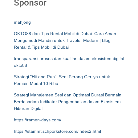
Sponsor
mahjong
OKTO88 dan Tips Rental Mobil di Dubai: Cara Aman
Mengemudi Mandiri untuk Traveler Modern | Blog
Rental & Tips Mobil di Dubai
transparansi proses dan kualitas dalam ekosistem digital
okto88
Strategi "Hit and Run": Seni Perang Gerilya untuk
Pemain Modal 10 Ribu
Strategi Manajemen Sesi dan Optimasi Durasi Bermain
Berdasarkan Indikator Pengembalian dalam Ekosistem
Hiburan Digital
https://ramen-days.com/
https://stammtischporkstore.com/index2.html