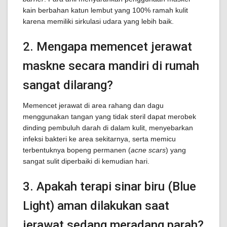
kain berbahan katun lembut yang 100% ramah kulit
karena memiliki sirkulasi udara yang lebih baik.
2. Mengapa memencet jerawat
maskne secara mandiri di rumah
sangat dilarang?
Memencet jerawat di area rahang dan dagu
menggunakan tangan yang tidak steril dapat merobek
dinding pembuluh darah di dalam kulit, menyebarkan
infeksi bakteri ke area sekitarnya, serta memicu
terbentuknya bopeng permanen (
acne scars
) yang
sangat sulit diperbaiki di kemudian hari.
3. Apakah terapi sinar biru (Blue
Light) aman dilakukan saat
jerawat sedang meradang parah?