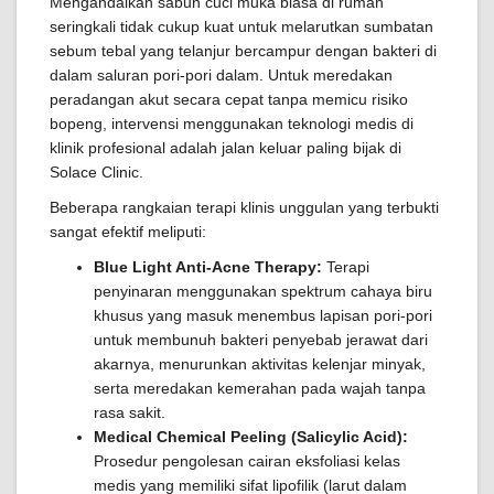
Mengandalkan sabun cuci muka biasa di rumah
seringkali tidak cukup kuat untuk melarutkan sumbatan
sebum tebal yang telanjur bercampur dengan bakteri di
dalam saluran pori-pori dalam. Untuk meredakan
peradangan akut secara cepat tanpa memicu risiko
bopeng, intervensi menggunakan teknologi medis di
klinik profesional adalah jalan keluar paling bijak di
Solace Clinic.
Beberapa rangkaian terapi klinis unggulan yang terbukti
sangat efektif meliputi:
Blue Light Anti-Acne Therapy:
Terapi
penyinaran menggunakan spektrum cahaya biru
khusus yang masuk menembus lapisan pori-pori
untuk membunuh bakteri penyebab jerawat dari
akarnya, menurunkan aktivitas kelenjar minyak,
serta meredakan kemerahan pada wajah tanpa
rasa sakit.
Medical Chemical Peeling (Salicylic Acid):
Prosedur pengolesan cairan eksfoliasi kelas
medis yang memiliki sifat lipofilik (larut dalam