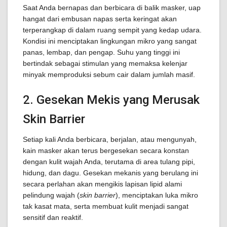
Saat Anda bernapas dan berbicara di balik masker, uap
hangat dari embusan napas serta keringat akan
terperangkap di dalam ruang sempit yang kedap udara.
Kondisi ini menciptakan lingkungan mikro yang sangat
panas, lembap, dan pengap. Suhu yang tinggi ini
bertindak sebagai stimulan yang memaksa kelenjar
minyak memproduksi sebum cair dalam jumlah masif.
2. Gesekan Mekis yang Merusak
Skin Barrier
Setiap kali Anda berbicara, berjalan, atau mengunyah,
kain masker akan terus bergesekan secara konstan
dengan kulit wajah Anda, terutama di area tulang pipi,
hidung, dan dagu. Gesekan mekanis yang berulang ini
secara perlahan akan mengikis lapisan lipid alami
pelindung wajah (
skin barrier
), menciptakan luka mikro
tak kasat mata, serta membuat kulit menjadi sangat
sensitif dan reaktif.