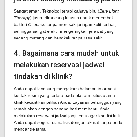
Sangat aman. Teknologi terapi cahaya biru (
Blue Light
Therapy
) justru dirancang khusus untuk menembak
bakteri
C. acnes
tanpa merusak jaringan kulit terluar,
sehingga sangat efektif mengeringkan jerawat yang
sedang matang dan bengkak tanpa rasa sakit.
4. Bagaimana cara mudah untuk
melakukan reservasi jadwal
tindakan di klinik?
Anda dapat langsung mengakses halaman informasi
kontak resmi yang tertera pada platform situs utama
klinik kecantikan pilihan Anda. Layanan pelanggan yang
ramah akan dengan senang hati membantu Anda
melakukan reservasi jadwal janji temu agar kondisi kulit
Anda dapat segera dianalisis dengan akurat tanpa perlu
mengantre lama.