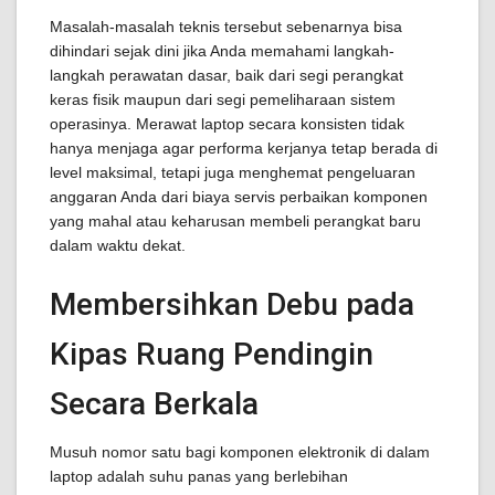
Masalah-masalah teknis tersebut sebenarnya bisa
dihindari sejak dini jika Anda memahami langkah-
langkah perawatan dasar, baik dari segi perangkat
keras fisik maupun dari segi pemeliharaan sistem
operasinya. Merawat laptop secara konsisten tidak
hanya menjaga agar performa kerjanya tetap berada di
level maksimal, tetapi juga menghemat pengeluaran
anggaran Anda dari biaya servis perbaikan komponen
yang mahal atau keharusan membeli perangkat baru
dalam waktu dekat.
Membersihkan Debu pada
Kipas Ruang Pendingin
Secara Berkala
Musuh nomor satu bagi komponen elektronik di dalam
laptop adalah suhu panas yang berlebihan