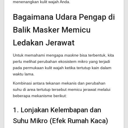
menenangkan kulit wajah Anda.
Bagaimana Udara Pengap di
Balik Masker Memicu
Ledakan Jerawat
Untuk memahami mengapa
maskne
bisa terbentuk, kita
perlu melihat perubahan ekosistem mikro yang terjadi
pada permukaan kulit wajah ketika tertutup kain dalam
waktu lama.
Kombinasi antara tekanan mekanis dan perubahan
suhu di area tertutup tersebut memicu jerawat melalui
beberapa mekanisme berikut:
1. Lonjakan Kelembapan dan
Suhu Mikro (Efek Rumah Kaca)